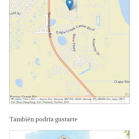
Leaflet
|
Tiles © Esri — Source: Esri, DeLorme, NAVTEQ, USGS, Intermap, iPC, NRCAN, Esri Japan, METI,
Esri China (Hong Kong), Esri (Thailand), TomTom, 2012
También podría gustarte